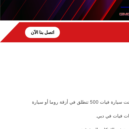
اتصل بنا الآن
من شوارع إيطاليا المتعرجة إلى الطرقات الصاخبة حول العالم، تجسد سيارات فيات مزيجًا رائعًا من الأناقة والعملية. سواء كانت سيارة فيات 500 تنطلق في أزقة روما أو سيارة
ات فيات في دبي.