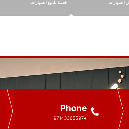
 السيارات
خدمة تلميع السيارات
Phone
+97143365597